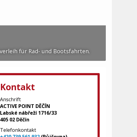
verleih für Rad- und Bootsfahrten.
Kontakt
Anschrift
ACTIVE POINT DĚČÍN
Labské nábřeží 1716/33
405 02 Děčín
Telefonkontakt
+420 739 561 932
(Půjčovna)