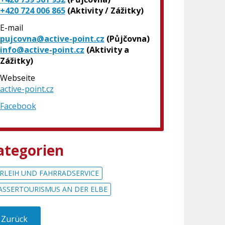
+420 724 006 865
(Aktivity / Zážitky)
E-mail
pujcovna@active-point.cz
(Půjčovna)
info@active-point.cz
(Aktivity a
Zážitky)
Webseite
active-point.cz
Facebook
ategorien
RLEIH UND FAHRRADSERVICE
SSERTOURISMUS AN DER ELBE
Zurück