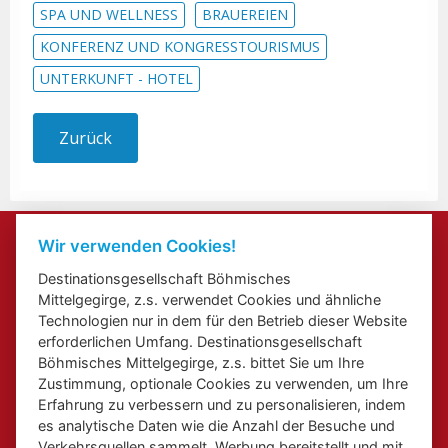
SPA UND WELLNESS
BRAUEREIEN
KONFERENZ UND KONGRESSTOURISMUS
UNTERKUNFT - HOTEL
Zurück
Kontakte
Wir verwenden Cookies!
Veranstaltung beifügen
Destinationsgesellschaft Böhmisches
Přihlášení odběru newsletterů
Mittelgegirge, z.s. verwendet Cookies und ähnliche
Cookies
Technologien nur in dem für den Betrieb dieser Website
erforderlichen Umfang. Destinationsgesellschaft
Böhmisches Mittelgegirge, z.s. bittet Sie um Ihre
Zustimmung, optionale Cookies zu verwenden, um Ihre
Erfahrung zu verbessern und zu personalisieren, indem
es analytische Daten wie die Anzahl der Besuche und
Web über Elbe Radweg in Aussiger Region
Web über Kongress - und inzentive Touristik in Aussiger
Verkehrsquellen sammelt, Werbung bereitstellt und mit