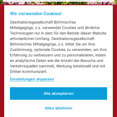
Kontakte
Wir verwenden Cookies!
Veranstaltung beifügen
Destinationsgesellschaft Böhmisches
Přihlášení odběru newsletterů
Mittelgegirge, z.s. verwendet Cookies und ähnliche
Cookies
Technologien nur in dem für den Betrieb dieser Website
erforderlichen Umfang. Destinationsgesellschaft
Böhmisches Mittelgegirge, z.s. bittet Sie um Ihre
Zustimmung, optionale Cookies zu verwenden, um Ihre
Erfahrung zu verbessern und zu personalisieren, indem
es analytische Daten wie die Anzahl der Besuche und
Web über Elbe Radweg in Aussiger Region
Web über Kongress - und inzentive Touristik in Aussiger
Verkehrsquellen sammelt, Werbung bereitstellt und mit
Regionale Marke
Dritten kommuniziert.
Einstellungen anpassen
Alle akzeptieren
Alles ablehnen