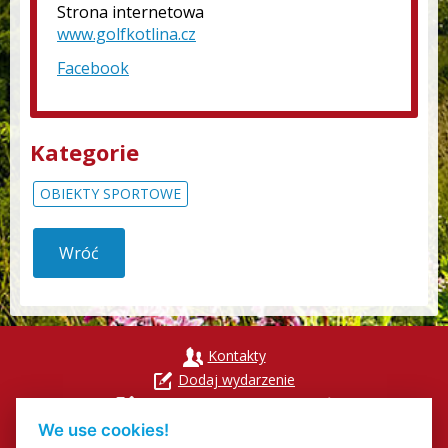
Strona internetowa
www.golfkotlina.cz
Facebook
Kategorie
OBIEKTY SPORTOWE
Wróć
Kontakty
Dodaj wydarzenie
Přihlášení odběru newsletterů
Cookies
We use cookies!