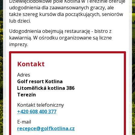
Dziewięciodołkowe pole Kotlina w Terezinie oferuje
udogodnienia dla zaawansowanych graczy, ale
także szereg kursów dla początkujących, seniorów
lub dzieci.
Udogodnienia obejmują restaurację - bistro z
kawiarnią. W ośrodku organizowane są liczne
imprezy.
Kontakt
Adres
Golf resort Kotlina
Litoměřická kotlina 386
Terezín
Kontakt telefoniczny
+420 608 400 377
E-mail
recepce@golfkotlina.cz