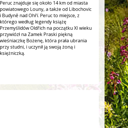
Peruc znajduje się około 14 km od miasta
powiatowego Louny, a także od Libochovic
i Budyně nad Ohří. Peruc to miejsce, z
którego według legendy książę
Przemyślidów Oldřich na początku XI wieku
przywiózł na Zamek Praski piękną
wieśniaczkę Bożenę, która prała ubrania
przy studni, i uczynił ją swoją żoną i
księżniczką.