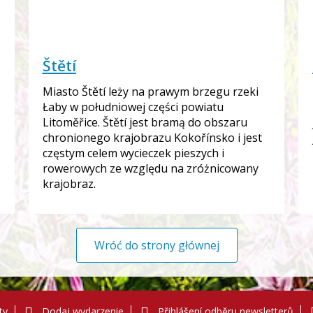
Štětí
Miasto Štětí leży na prawym brzegu rzeki
Łaby w południowej części powiatu
Litoměřice. Štětí jest bramą do obszaru
chronionego krajobrazu Kokořínsko i jest
częstym celem wycieczek pieszych i
rowerowych ze względu na zróżnicowany
krajobraz.
Wróć do strony głównej
ty
Dodaj wydarzenie
Přihlášení odběru newsletterů