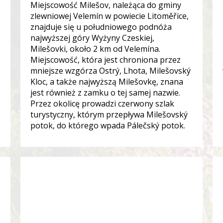
Miejscowość Milešov, należąca do gminy
zlewniowej Velemín w powiecie Litoměřice,
znajduje się u południowego podnóża
najwyższej góry Wyżyny Czeskiej,
Milešovki, około 2 km od Velemína.
Miejscowość, która jest chroniona przez
mniejsze wzgórza Ostrý, Lhota, Milešovský
Kloc, a także najwyższą Milešovkę, znana
jest również z zamku o tej samej nazwie.
Przez okolicę prowadzi czerwony szlak
turystyczny, którym przepływa Milešovský
potok, do którego wpada Pálečský potok.