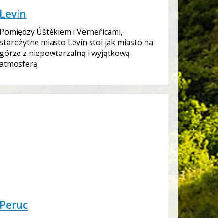
Levín
Pomiędzy Úštěkiem i Verneřicami,
starożytne miasto Levín stoi jak miasto na
górze z niepowtarzalną i wyjątkową
atmosferą
Peruc