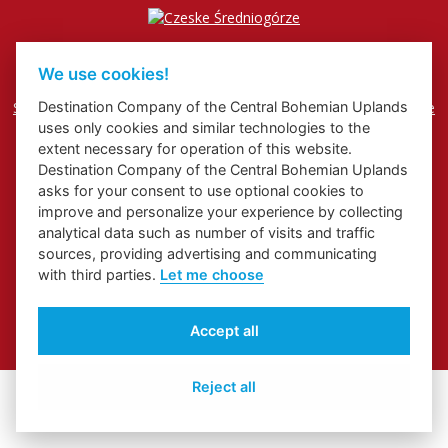
We use cookies!
Strona o Łabskim Szlaku w województwie Usteckim
Destination Company of the Central Bohemian Uplands
Strona o turystyce kongresowej i motywacyjnej w województwie
Usteckim
uses only cookies and similar technologies to the
Regionalna marka
extent necessary for operation of this website.
Destination Company of the Central Bohemian Uplands
asks for your consent to use optional cookies to
improve and personalize your experience by collecting
analytical data such as number of visits and traffic
sources, providing advertising and communicating
with third parties.
Let me choose
© 2026 Czeske Średniogórze
Accept all
Zdjęcie okładkowe:
Jarní České středohoří z vyhlídky Skalky
Reject all