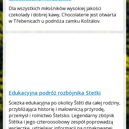
Dla wszystkich miłośników wysokiej jakości
czekolady i dobrej kawy, Chocolaterie jest otwarta
w Třebenicach u podnóża zamku Koštálov.
Edukacyjna podróż rozbójnika Stetki
Ścieżka edukacyjna po okolicy Štětí dla całej rodziny,
przybliżająca historię i malowniczą przyrodę,
przemysł i rolnictwo Štetsko. Legendarny zbójnik
Štětka i jego czteroosobowy zespół poprowadzą
wycieczkę, udzielając informacji na oznakowanej