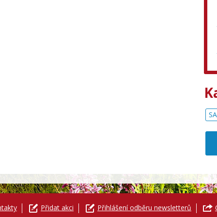
K
SA
takty
Přidat akci
Přihlášení odběru newsletterů