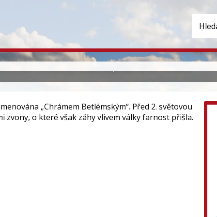
– Roudnice nad Labem
 během necelého roku na počátku 20. století.
ojmenována „Chrámem Betlémským“. Před 2. světovou
i zvony, o které však záhy vlivem války farnost přišla.