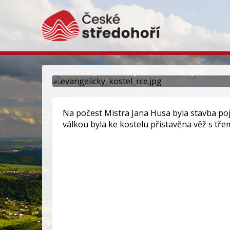
Evangelický kostel 
Kostel postavený dle německých plánů
Na počest Mistra Jana Husa byla stavba p
válkou byla ke kostelu přistavěna věž s třem