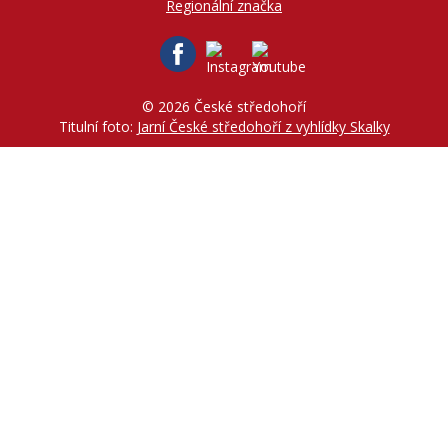
Regionální značka
© 2026 České středohoří
Titulní foto:
Jarní České středohoří z vyhlídky Skalky