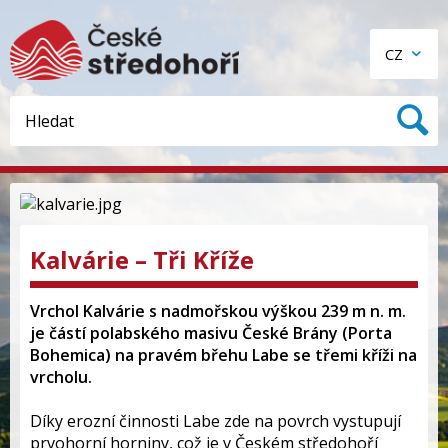
CZ
Kalvárie – Tři Kříže
Vrchol Kalvárie s nadmořskou výškou 239 m n. m.
je částí polabského masivu České Brány (Porta
Bohemica) na pravém břehu Labe se třemi kříži na
vrcholu.
Díky erozní činnosti Labe zde na povrch vystupují
prvohorní horniny, což je v Českém středohoří