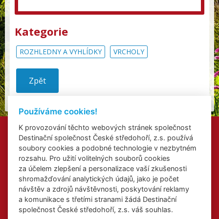
Kategorie
ROZHLEDNY A VYHLÍDKY
VRCHOLY
Zpět
Používáme cookies!
K provozování těchto webových stránek společnost
Kontakty
Destinační společnost České středohoří, z.s. používá
Přidat akci
soubory cookies a podobné technologie v nezbytném
Přihlášení odběru newsletterů
rozsahu. Pro užití volitelných souborů cookies
Cookies
za účelem zlepšení a personalizace vaší zkušenosti
shromažďování analytických údajů, jako je počet
návštěv a zdrojů návštěvnosti, poskytování reklamy
a komunikace s třetími stranami žádá Destinační
společnost České středohoří, z.s. váš souhlas.