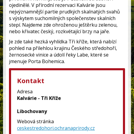
ojedinělé. V přírodní rezervaci Kalvárie jsou
nejvýznamnější partie prudkých skalnatých svahů
s výskytem suchomilných společenstev skalních
stepí. Najdeme zde ohroženou ještěrku zelenou,
nebo křivatec český, rozkvétající brzy na jaře.
Je zde také hezká vyhlídka Tři kříže, která nabízí
pohled na přilehlou krajinu Českého středohoří,
žernosecké vinice a údolí řeky Labe, které se
jmenuje Porta Bohemica.
Kontakt
Adresa
Kalvárie - Tři Kříže
Libochovany
Webová stránka
ceskestredohori.ochranaprirody.cz