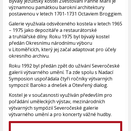
Bývalý jezuitský kostel Zvěstování Panně Marii je
významnou památkou barokní architektury
postavenou v letech 1701-1731 Octaviem Broggiem.
Galerie využívala odsvěceného kostela v letech 1965
– 1975 jako depozitáře a restaurátorské
a truhlářské dílny. Roku 1975 byl bývalý kostel
předán Okresnímu národnímu výboru
v Litoměřicích, který jej začal adaptovat pro účely
okresního archivu.
Roku 1992 byl předán zpět do užívání Severočeské
galerii výtvarného umění. Ta zde spolu s Nadací
Symposion uspořádala čtyři ročníky výtvarných
sympozií: Baroko a dnešek a Otevřený dialog.
Kostel je v současnosti využíván především pro
pořádání uměleckých výstav, mezinárodních
výtvarných sympózií Severočeské galerie
výtvarného umění a pro koncerty vážné hudby.