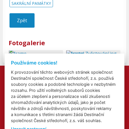
SAKRÁLNÍ PAMÁTKY
Zpět
Fotogalerie
Používáme cookies!
K provozování těchto webových stránek společnost
Kontakty
Destinační společnost České středohoří, z.s. používá
Přidat akci
soubory cookies a podobné technologie v nezbytném
Přihlášení odběru newsletterů
rozsahu. Pro užití volitelných souborů cookies
Cookies
za účelem zlepšení a personalizace vaší zkušenosti
shromažďování analytických údajů, jako je počet
návštěv a zdrojů návštěvnosti, poskytování reklamy
a komunikace s třetími stranami žádá Destinační
společnost České středohoří, z.s. váš souhlas.
Web o Labské stezce v Ústeckém kraji
Upravit nastavení