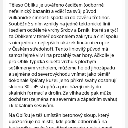
Těleso Oblíku je utvářeno čedičem (odborně:
nefelinický bazanit) a vděčí za svůj původ
vulkanické činnosti spadající do závěru třetihor.
Souběžně s ním vznikly na jedné tektonické linii
i sedlem oddělené vrchy Srdov a Brník, které se tyčí
za Oblíkem v téměř dokonalém zákrytu a činí spolu
s ním jednu z nejlepších ukázek lineární erupce
v Českém středohoří. Tento liniovitý původ má
samozřejmě vliv i na protáhlý tvar hory. Ačkoliv je
pro Oblík typická silueta vrchu s plochým
sešikmeným vrcholem, můžeme ho od jihozápadu
a zejména od severovýchodu vnímat jako téměř
dokonale špičatý kužel. Jeho příkré svahy dosahují
sklonu 30 - 45 stupňů a přecházejí místy do
skalních formací a drolin. Za vlhka zde pak může
docházet (zejména na severním a západním svahu)
i k lokálním sesuvům.
Na Oblíku je též umístěn betonový sloup, který
upozorňuje na místo, kde podle odborníků na
biotroniku, vyvěrá pozitivní energie z nitra země.