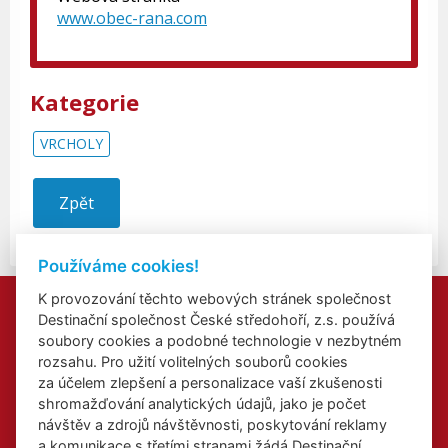
www.obec-rana.com
Kategorie
VRCHOLY
Zpět
Používáme cookies!
K provozování těchto webových stránek společnost
Kontakty
Destinační společnost České středohoří, z.s. používá
Přidat akci
soubory cookies a podobné technologie v nezbytném
Přihlášení odběru newsletterů
rozsahu. Pro užití volitelných souborů cookies
Cookies
za účelem zlepšení a personalizace vaší zkušenosti
shromažďování analytických údajů, jako je počet
návštěv a zdrojů návštěvnosti, poskytování reklamy
a komunikace s třetími stranami žádá Destinační