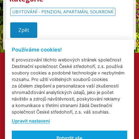
UBYTOVÁNÍ - PENZION, APARTMÁN, SOUKROMÍ
Zpět
Používáme cookies!
K provozování těchto webových stránek společnost
Kontakty
Destinační společnost České středohoří, z.s. používá
Přidat akci
soubory cookies a podobné technologie v nezbytném
Přihlášení odběru newsletterů
rozsahu. Pro užití volitelných souborů cookies
Cookies
za účelem zlepšení a personalizace vaší zkušenosti
shromažďování analytických údajů, jako je počet
návštěv a zdrojů návštěvnosti, poskytování reklamy
a komunikace s třetími stranami žádá Destinační
společnost České středohoří, z.s. váš souhlas.
Web o Labské stezce v Ústeckém kraji
Upravit nastavení
Web o kongresové a incentivní turistice v Ústeckém kraji
Regionální značka
Potvrdit vše