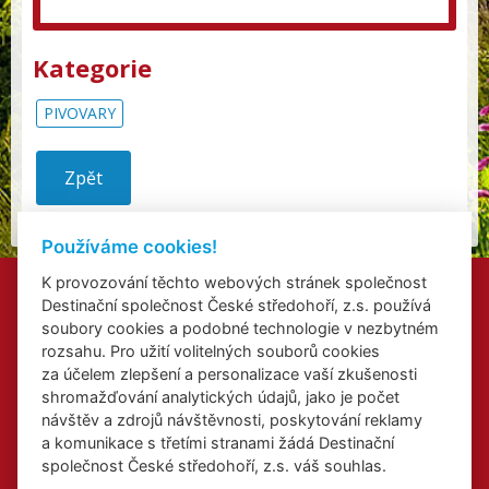
Kategorie
PIVOVARY
Zpět
Používáme cookies!
K provozování těchto webových stránek společnost
Kontakty
Destinační společnost České středohoří, z.s. používá
Přidat akci
soubory cookies a podobné technologie v nezbytném
Přihlášení odběru newsletterů
rozsahu. Pro užití volitelných souborů cookies
Cookies
za účelem zlepšení a personalizace vaší zkušenosti
shromažďování analytických údajů, jako je počet
návštěv a zdrojů návštěvnosti, poskytování reklamy
a komunikace s třetími stranami žádá Destinační
společnost České středohoří, z.s. váš souhlas.