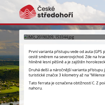
Via Ferrata Lužická 
Sportovnější zajištěná cesta končící n
První varianta přístupu vede od auta (GPS p
cestě směrem na severovýchod. Zde na hraně
hliněné lesní pěšině a je zajištěn horolezec
Druhá delší a náročnější varianta přístupu
turistické značce 3 kilometry až na "Milence
Tato ferrata je označena obtížností C. Z p
nahoru.