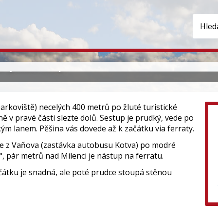
spojka – Ústí nad Labem
a vyhlídce Skály.
arkoviště) necelých 400 metrů po žluté turistické
 v pravé části slezte dolů. Sestup je prudký, vede po
kým lanem. Pěšina vás dovede až k začátku via ferraty.
 je z Vaňova (zastávka autobusu Kotva) po modré
", pár metrů nad Milenci je nástup na ferratu.
očátku je snadná, ale poté prudce stoupá stěnou