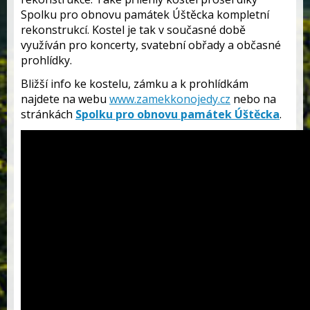
Spolku pro obnovu památek Úštěcka kompletní
rekonstrukcí. Kostel je tak v současné době
využíván pro koncerty, svatební obřady a občasné
prohlídky.
Bližší info ke kostelu, zámku a k prohlídkám
najdete na webu
www.zamekkonojedy.cz
nebo na
stránkách
Spolku pro obnovu památek Úštěcka
.