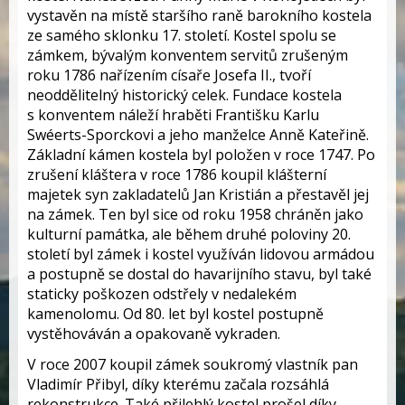
vystavěn na místě staršího raně barokního kostela
ze samého sklonku 17. století. Kostel spolu se
zámkem, bývalým konventem servitů zrušeným
roku 1786 nařízením císaře Josefa II., tvoří
neoddělitelný historický celek. Fundace kostela
s konventem náleží hraběti Františku Karlu
Swéerts-Sporckovi a jeho manželce Anně Kateřině.
Základní kámen kostela byl položen v roce 1747. Po
zrušení kláštera v roce 1786 koupil klášterní
majetek syn zakladatelů Jan Kristián a přestavěl jej
na zámek. Ten byl sice od roku 1958 chráněn jako
kulturní památka, ale během druhé poloviny 20.
století byl zámek i kostel využíván lidovou armádou
a postupně se dostal do havarijního stavu, byl také
staticky poškozen odstřely v nedalekém
kamenolomu. Od 80. let byl kostel postupně
vystěhováván a opakovaně vykraden.
V roce 2007 koupil zámek soukromý vlastník pan
Vladimír Přibyl, díky kterému začala rozsáhlá
rekonstrukce. Také přilehlý kostel prošel díky