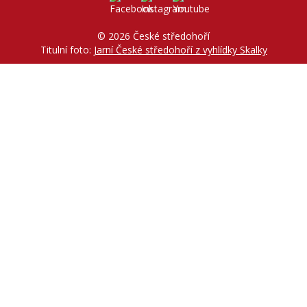
© 2026 České středohoří
Titulní foto:
Jarní České středohoří z vyhlídky Skalky