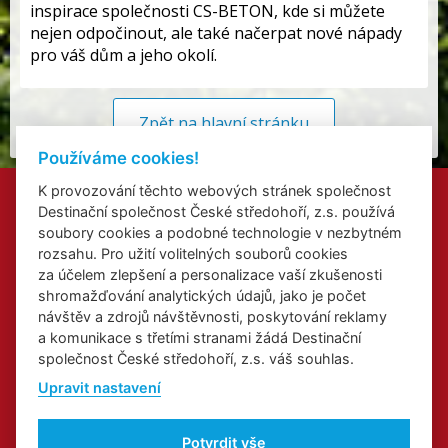
inspirace společnosti CS-BETON, kde si můžete
nejen odpočinout, ale také načerpat nové nápady
pro váš dům a jeho okolí.
Zpět na hlavní stránku
Používáme cookies!
K provozování těchto webových stránek společnost
Kontakty
Destinační společnost České středohoří, z.s. používá
Přidat akci
soubory cookies a podobné technologie v nezbytném
Přihlášení odběru newsletterů
rozsahu. Pro užití volitelných souborů cookies
Cookies
za účelem zlepšení a personalizace vaší zkušenosti
shromažďování analytických údajů, jako je počet
návštěv a zdrojů návštěvnosti, poskytování reklamy
a komunikace s třetími stranami žádá Destinační
společnost České středohoří, z.s. váš souhlas.
Web o Labské stezce v Ústeckém kraji
Upravit nastavení
Web o kongresové a incentivní turistice v Ústeckém kraji
Regionální značka
Potvrdit vše