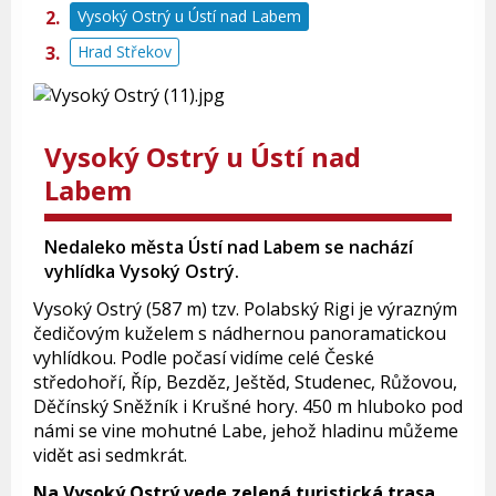
Vysoký Ostrý u Ústí nad Labem
Hrad Střekov
Vysoký Ostrý u Ústí nad
Labem
Nedaleko města Ústí nad Labem se nachází
vyhlídka Vysoký Ostrý.
Vysoký Ostrý (587 m) tzv. Polabský Rigi je výrazným
čedičovým kuželem s nádhernou panoramatickou
vyhlídkou. Podle počasí vidíme celé České
středohoří, Říp, Bezděz, Ještěd, Studenec, Růžovou,
Děčínský Sněžník i Krušné hory. 450 m hluboko pod
námi se vine mohutné Labe, jehož hladinu můžeme
vidět asi sedmkrát.
Na Vysoký Ostrý vede zelená turistická trasa