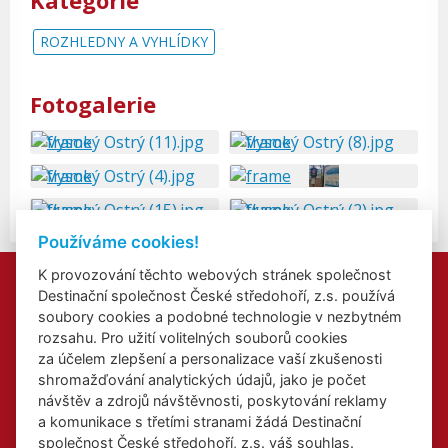
Kategorie
ROZHLEDNY A VYHLÍDKY
Fotogalerie
Používáme cookies!
K provozování těchto webových stránek společnost
Kontakty
Destinační společnost České středohoří, z.s. používá
Přidat akci
soubory cookies a podobné technologie v nezbytném
Přihlášení odběru newsletterů
rozsahu. Pro užití volitelných souborů cookies
Cookies
za účelem zlepšení a personalizace vaší zkušenosti
shromažďování analytických údajů, jako je počet
návštěv a zdrojů návštěvnosti, poskytování reklamy
a komunikace s třetími stranami žádá Destinační
společnost České středohoří, z.s. váš souhlas.