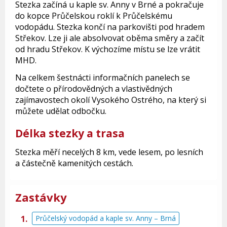
Stezka začíná u kaple sv. Anny v Brné a pokračuje
do kopce Průčelskou roklí k Průčelskému
vodopádu. Stezka končí na parkovišti pod hradem
Střekov. Lze ji ale absolvovat oběma směry a začít
od hradu Střekov. K výchozíme místu se lze vrátit
MHD.
Na celkem šestnácti informačních panelech se
dočtete o přírodovědných a vlastivědných
zajímavostech okolí Vysokého Ostrého, na který si
můžete udělat odbočku.
Délka stezky a trasa
Stezka měří necelých 8 km, vede lesem, po lesních
a částečně kamenitých cestách.
Zastávky
Průčelský vodopád a kaple sv. Anny – Brná