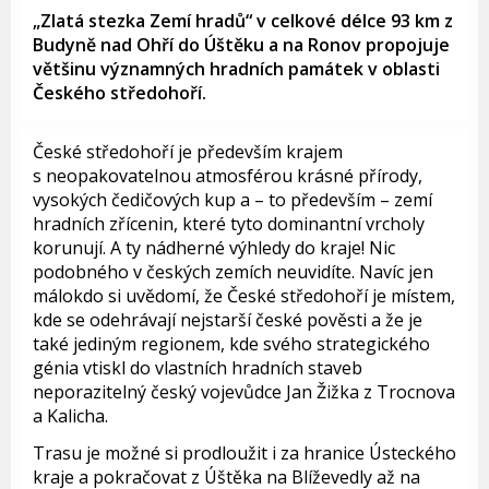
„Zlatá stezka Zemí hradů“ v celkové délce 93 km z
Budyně nad Ohří do Úštěku a na Ronov propojuje
většinu významných hradních památek v oblasti
Českého středohoří.
České středohoří je především krajem
s neopakovatelnou atmosférou krásné přírody,
vysokých čedičových kup a – to především – zemí
hradních zřícenin, které tyto dominantní vrcholy
korunují. A ty nádherné výhledy do kraje! Nic
podobného v českých zemích neuvidíte. Navíc jen
málokdo si uvědomí, že České středohoří je místem,
kde se odehrávají nejstarší české pověsti a že je
také jediným regionem, kde svého strategického
génia vtiskl do vlastních hradních staveb
neporazitelný český vojevůdce Jan Žižka z Trocnova
a Kalicha.
Trasu je možné si prodloužit i za hranice Ústeckého
kraje a pokračovat z Úštěka na Blíževedly až na