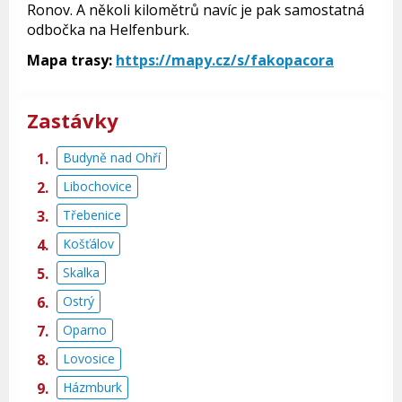
Ronov. A několi kilomětrů navíc je pak samostatná
odbočka na Helfenburk.
Mapa trasy:
https://mapy.cz/s/fakopacora
Zastávky
Budyně nad Ohří
Libochovice
Třebenice
Košťálov
Skalka
Ostrý
Oparno
Lovosice
Házmburk