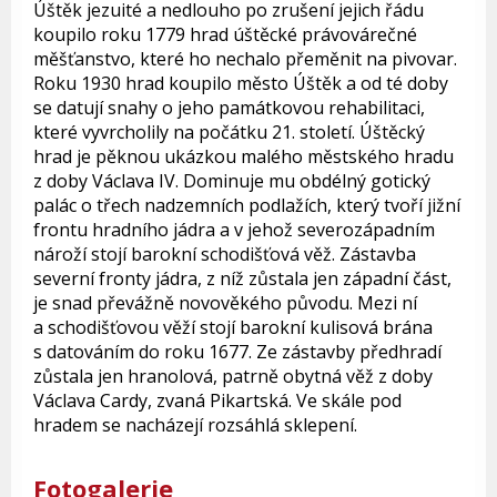
Úštěk jezuité a nedlouho po zrušení jejich řádu
koupilo roku 1779 hrad úštěcké právovárečné
měšťanstvo, které ho nechalo přeměnit na pivovar.
Roku 1930 hrad koupilo město Úštěk a od té doby
se datují snahy o jeho památkovou rehabilitaci,
které vyvrcholily na počátku 21. století. Úštěcký
hrad je pěknou ukázkou malého městského hradu
z doby Václava IV. Dominuje mu obdélný gotický
palác o třech nadzemních podlažích, který tvoří jižní
frontu hradního jádra a v jehož severozápadním
nároží stojí barokní schodišťová věž. Zástavba
severní fronty jádra, z níž zůstala jen západní část,
je snad převážně novověkého původu. Mezi ní
a schodišťovou věží stojí barokní kulisová brána
s datováním do roku 1677. Ze zástavby předhradí
zůstala jen hranolová, patrně obytná věž z doby
Václava Cardy, zvaná Pikartská. Ve skále pod
hradem se nacházejí rozsáhlá sklepení.
Fotogalerie