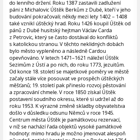
do lenního držení. Roku 1387 zastavili zadlužení
páni z Michalovic Úštěk Berkům z Dubé, kteří v jeho
budování pokračovali; někdy mezi lety 1402 – 1408
také vznikl úštěcký hrad. Roku 1426 koupil Úštěk od
pánů z Dubé husitský hejtman Václav Carda
z Petrovic, který se často dostával do konfliktů
s katolickou stranou. V těchto neklidných dobách
bylo město vypleněno a následně Cardou
opevňováno. V letech 1471–1621 náležel Úštěk
Sezimům z Ústí a po nich, do roku 1773, jezuitům.
Od konce 18. století se majetkové poměry ve městě
začaly stále více posouvat ve prospěch úštěckých
měšťanů; 19. století pak přineslo rozvoj pěstování
a zpracování chmele. V roce 1850 získal Úštěk
postavení soudního okresu, které si udržel až do
roku 1953. K výrazné změně skladby obyvatelstva
došlo v důsledku odsunu Němců v roce 1945.
Centrum města Úštěk je památkovou rezervací,
v níž se nachází řada objektů vysoké památkové
hodnoty: mimo hradu je možno jmenovat alespoň