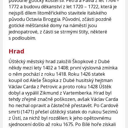
původně gotický kostel sv. Petra a Pavla z let 1764 –
1772 a budovu děkanství z let 1720 – 1722, která je
nejspíš dílem litoměřického stavitele italského
původu Octavia Broggia. Původní, zčásti pozdně
gotické měšťanské domy na náměstí jsou
jednopatrové, z části se strmými štíty, některé
s podloubím.
Hrad
Úštěcký městský hrad založili Škopkové z Dubé
někdy mezi lety 1402 a 1408; první výslovná zmínka
o něm pochází z roku 1418. Roku 1426 statek
koupil od Aleše Škopka z Dubé husitský hejtman
Václav Carda z Petrovic a proto roku 1428 Úštěk
dobyl a vypálil Zikmund z Vartemberka. Hrad byl
tehdy zřejmě značně poškozen, avšak Václav Carda
ho nechal opravit a částečně přestavět. Po Cardově
smrti (1471) přešel úštěcký statek do rukou Sezimů
z Ústí, za nichž byl rozdělen; k jeho opětovnému
sjednocení došlo až roku 1675. Po Bílé hoře získali