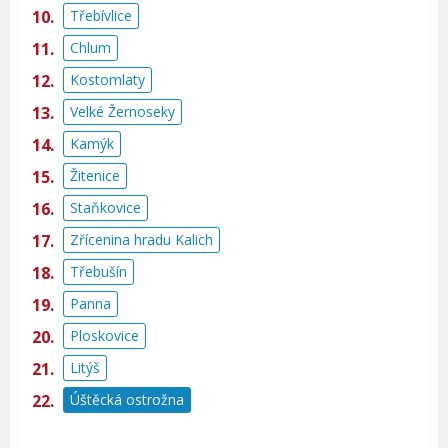
Třebívlice
Chlum
Kostomlaty
Velké Žernoseky
Kamýk
Žitenice
Staňkovice
Zřícenina hradu Kalich
Třebušín
Panna
Ploskovice
Litýš
Úštěcká ostrožna